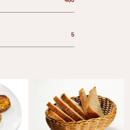
460
5