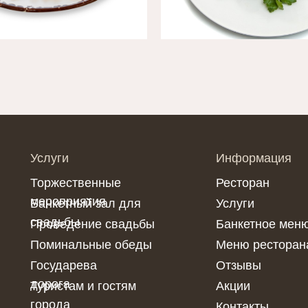
Услуги
Информация
Торжественные
Ресторан
мероприятия
Банкетный зал для
Услуги
свадьбы
Проведение свадьбы
Банкетное мен
Поминальные обеды
Меню ресторан
Государева
Отзывы
дорога
Туристам и гостям
Акции
города
Контакты